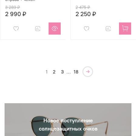
3 289 ₽
2 475 ₽
2 990 ₽
2 250 ₽
1
2
3
…
18
Новое поступление
солнцезащитных очков