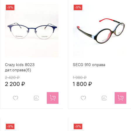
-9%
-9%
Crazy kids 8023
SECG 910 оправа
дет.оправа(б)
2 420 ₽
1 980 ₽
2 200 ₽
1 800 ₽
-9%
-9%