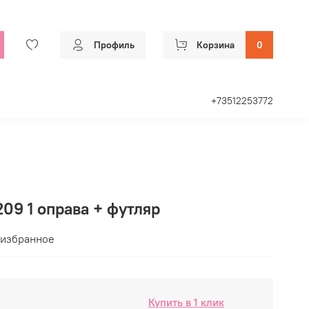
Профиль
Корзина
0
+73512253772
09 1 оправа + футляр
 избранное
Купить в 1 клик