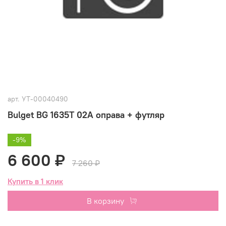
арт.
УТ-00040490
Bulget BG 1635T 02A оправа + футляр
-9%
6 600 ₽
7 260 ₽
Купить в 1 клик
В корзину