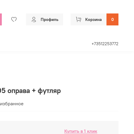
Профиль
Корзина
0
+73512253772
005 оправа + футляр
 избранное
Купить в 1 клик