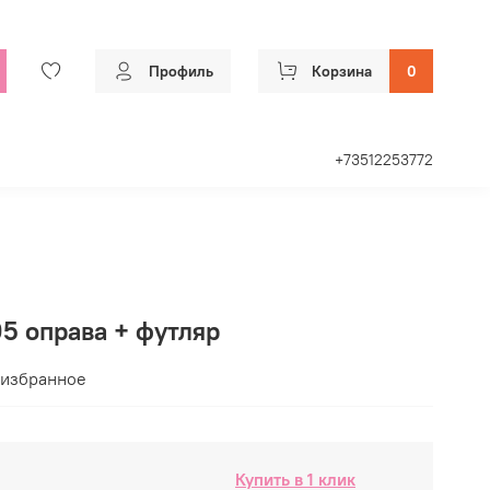
Профиль
Корзина
0
+73512253772
005 оправа + футляр
 избранное
Купить в 1 клик