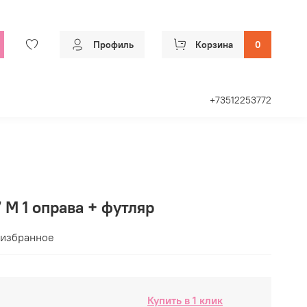
Профиль
Корзина
0
+73512253772
M 1 оправа + футляр
 избранное
Купить в 1 клик