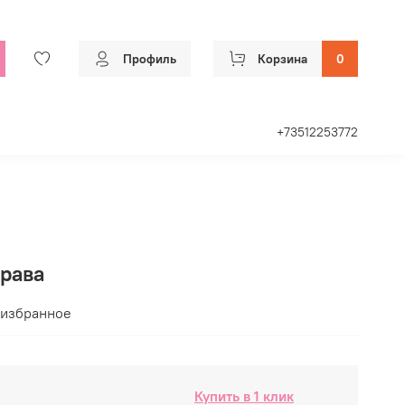
Профиль
Корзина
0
+73512253772
права
 избранное
Купить в 1 клик