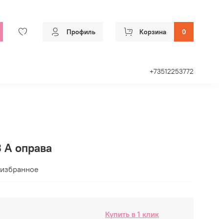
Профиль
Корзина
0
+73512253772
 A оправа
 избранное
Купить в 1 клик