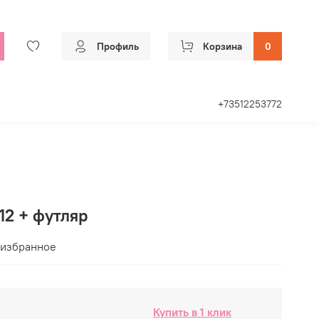
Профиль
Корзина
0
+73512253772
12 + футляр
 избранное
Купить в 1 клик