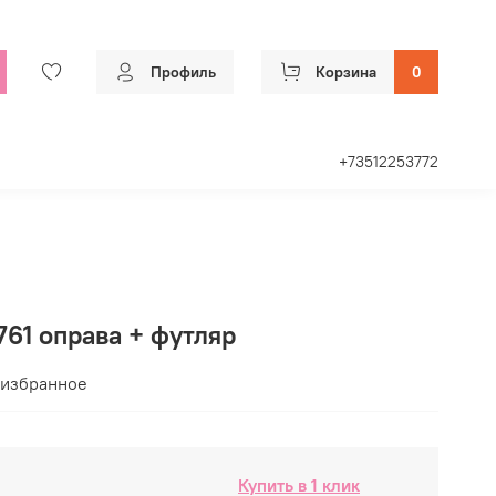
Профиль
Корзина
0
+73512253772
 761 оправа + футляр
 избранное
Купить в 1 клик